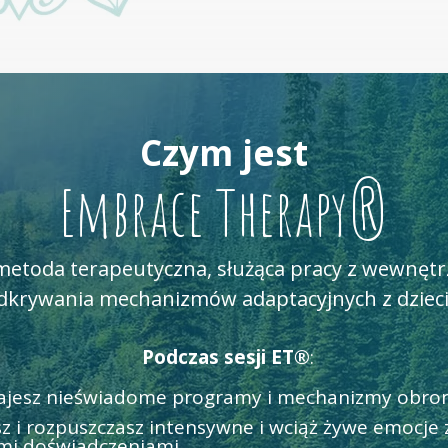
Czym jest
Embrace Therapy®
 metoda terapeutyczna, służąca pracy z wewnęt
dkrywania mechanizmów adaptacyjnych z dziec
Podczas sesji
ET®
:
ajesz nieświadome programy i mechanizmy obro
z i rozpuszczasz intensywne i wciąż żywe emocje 
ymi
doświadczeniami