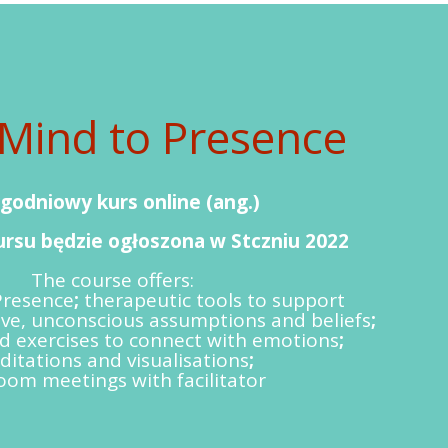
Mind to Presence
ygodniowy kurs online (ang.)
rsu będzie ogłoszona w Stczniu 2022
The course offers:
Presence
;
therapeutic tools to support
ive, unconscious assumptions and beliefs
;
d exercises to connect with emotions
;
itations and visualisations
;
oom meetings with facilitator