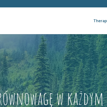
Therap
 równowagę
w każdym 