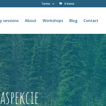
Terms
0 Items
y sessions
About
Workshops
Blog
Contact
aspekcie