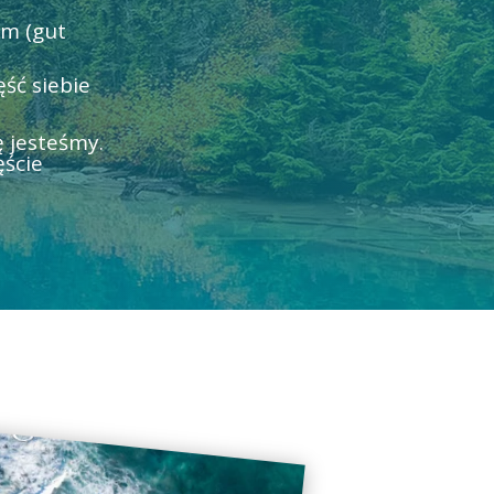
em (gut
ść siebie
 jesteśmy.
ęście