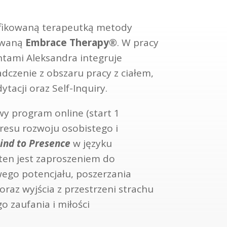
yfikowaną terapeutką metody
zwaną
Embrace Therapy®
. W pracy
ntami Aleksandra integruje
dczenie z obszaru pracy z ciałem,
tacji oraz Self-Inquiry.
y program online (start 1
kresu rozwoju osobistego i
ind to Presence
w języku
ten jest zaproszeniem do
ego potencjału, poszerzania
raz wyjścia z przestrzeni strachu
o zaufania i miłości