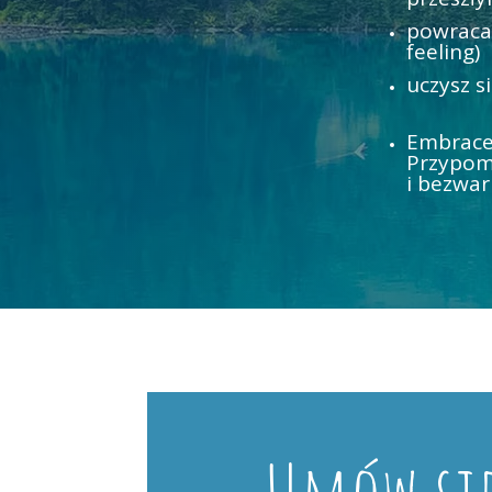
powracas
feeling)
uczysz s
Embrace
Przypom
i bezwa