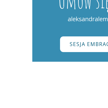
Umów się
aleksandrale
SESJA EMBRA