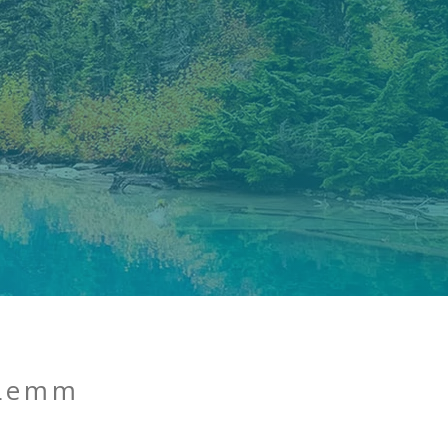
 Lemm
?