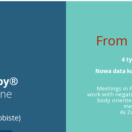
From 
4 t
Nowa data ku
py®
Meetings in 
lne
work with negat
body oriente
med
4x Z
obiste)