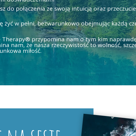
z do połączenia ze swoją intuicją oraz przeczuci
ię żyć w pełni, bezwarunkowo obejmując każdą czę
 Therapy® przypomina nam o tym kim naprawdę
ina nam,
że
nasza rzeczywistość to wolność, szcz
runkowa miłość.