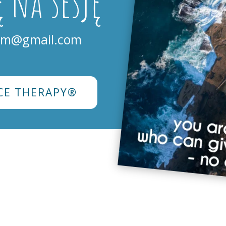
 na sesję
mm@gmail.com
CE THERAPY®