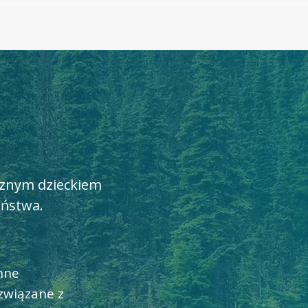
rznym dzieckiem
iństwa.
nne
związane z