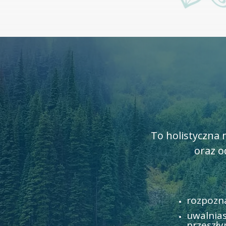
To holistyczna
oraz o
rozpozn
uwalnias
przeszł