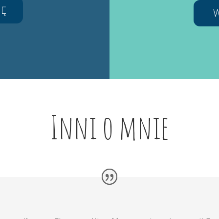
JĘ
Inni o mnie