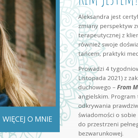
Aleksandra jest cert
zmiany perspektyw 
terapeutycznej z klie
również swoje doświa
tańcem, praktyki medy
Prowadzi 4 tygodniow
Listopada 2021) z za
duchowego –
From M
angielskim. Program 
odkrywania prawdziw
świadomości o sobie o
WIĘCEJ O MNIE
do przestrzeni pełneg
bezwarunkowej.