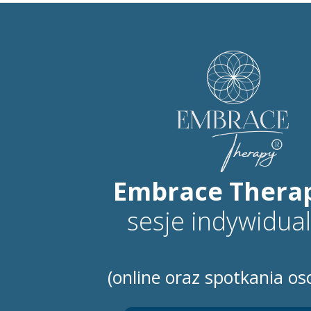
Embrace Thera
sesje indywidua
(online oraz spotkania os