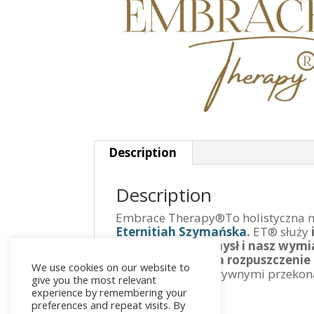
Description
Description
Embrace Therapy®To holistyczna m
Eternitiah Szymańska
.
ET® służy
natury – ciało, umysł i nasz wym
sposób pozwala
na rozpuszczenie
We use cookies on our website to
związanych z negatywnymi przekonan
give you the most relevant
doświadczeń.
experience by remembering your
preferences and repeat visits. By