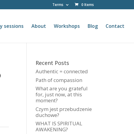
Terms
0 Items
y sessions
About
Workshops
Blog
Contact
Recent Posts
Authentic = connected
®
Path of compassion
What are you grateful
for, just now, at this
moment?
Czym jest przebudzenie
duchowe?
WHAT IS SPIRITUAL
AWAKENING?