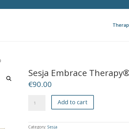
Therap
®
Sesja Embrace Therapy
€
90.00
Sesja
Add to cart
Embrace
Therapy®
quantity
Category:
Sesja