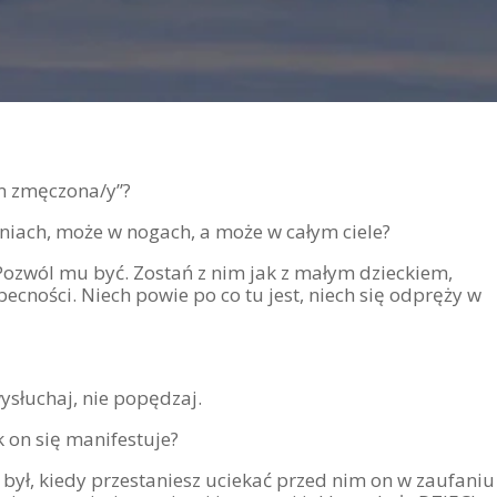
em zmęczona/y”?
łoniach, może w nogach, a może w całym ciele?
Pozwól mu być. Zostań z nim jak z małym dzieckiem,
ecności. Niech powie po co tu jest, niech się odpręży w
ysłuchaj, nie popędzaj.
k on się manifestuje?
był, kiedy przestaniesz uciekać przed nim on w zaufaniu