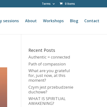
Terms
0 Items
y sessions
About
Workshops
Blog
Contact
Recent Posts
Authentic = connected
Path of compassion
What are you grateful
for, just now, at this
moment?
Czym jest przebudzenie
duchowe?
WHAT IS SPIRITUAL
AWAKENING?